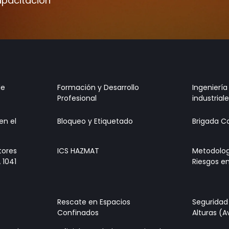
apacitación
de
Formación y Desarrollo
Ingeniería
Profesional
industrial
en el
Bloqueo y Etiquetado
Brigada C
tores
ICS HAZMAT
Metodologí
 1041
Riesgos en
Rescate en Espacios
Seguridad
Confinados
Alturas (