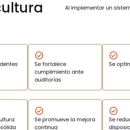
ultura
Al implementar un siste
identes
Se fortalece
Se opti
cumplimiento ante
auditorías
ultura
Se promueve la mejora
Se redu
 sólida
continua
disposic